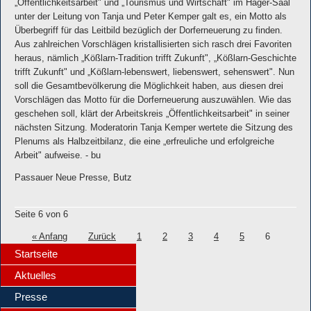
„Öffentlichkeitsarbeit" und „Tourismus und Wirtschaft" im Hager-Saal
unter der Leitung von Tanja und Peter Kemper galt es, ein Motto als
Überbegriff für das Leitbild bezüglich der Dorferneuerung zu finden.
Aus zahlreichen Vorschlägen kristallisierten sich rasch drei Favoriten
heraus, nämlich „Kößlarn-Tradition trifft Zukunft", „Kößlarn-Geschichte
trifft Zukunft" und „Kößlarn-lebenswert, liebenswert, sehenswert". Nun
soll die Gesamtbevölkerung die Möglichkeit haben, aus diesen drei
Vorschlägen das Motto für die Dorferneuerung auszuwählen. Wie das
geschehen soll, klärt der Arbeitskreis „Öffentlichkeitsarbeit" in seiner
nächsten Sitzung. Moderatorin Tanja Kemper wertete die Sitzung des
Plenums als Halbzeitbilanz, die eine „erfreuliche und erfolgreiche
Arbeit" aufweise. - bu
Passauer Neue Presse, Butz
Seite 6 von 6
« Anfang
Zurück
1
2
3
4
5
6
Startseite
Aktuelles
Presse